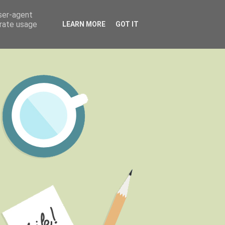
user-agent
erate usage
LEARN MORE
GOT IT