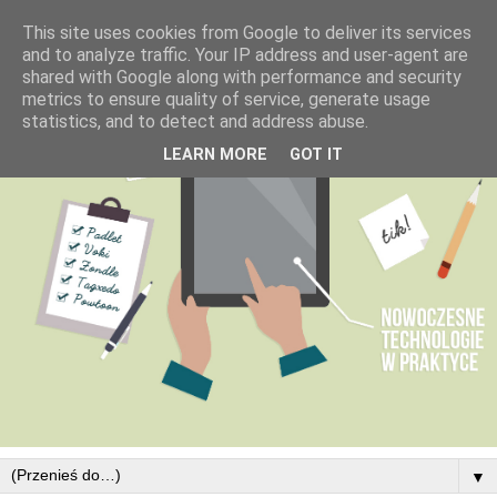
This site uses cookies from Google to deliver its services
and to analyze traffic. Your IP address and user-agent are
shared with Google along with performance and security
metrics to ensure quality of service, generate usage
statistics, and to detect and address abuse.
LEARN MORE
GOT IT
▼