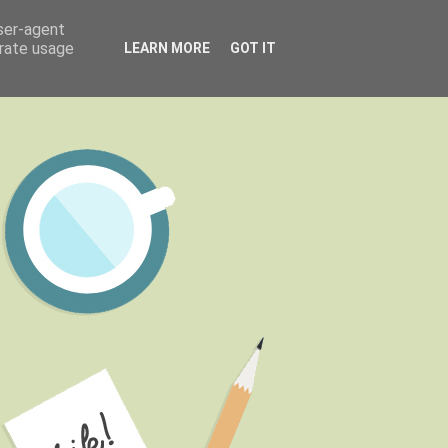
user-agent
erate usage
LEARN MORE
GOT IT