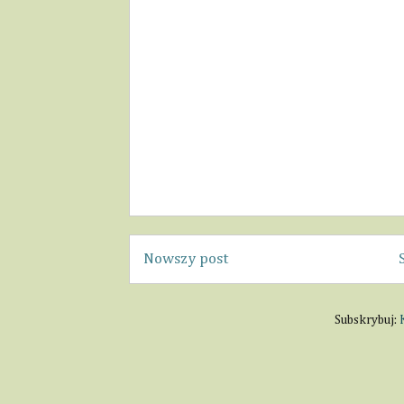
Nowszy post
Subskrybuj: