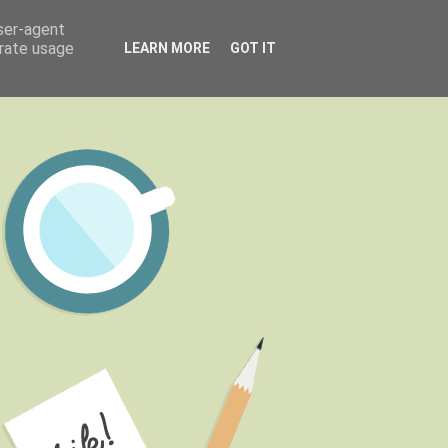
user-agent
erate usage
LEARN MORE
GOT IT