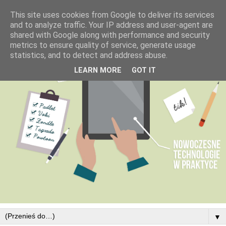
This site uses cookies from Google to deliver its services
and to analyze traffic. Your IP address and user-agent are
shared with Google along with performance and security
metrics to ensure quality of service, generate usage
statistics, and to detect and address abuse.
LEARN MORE
GOT IT
▼