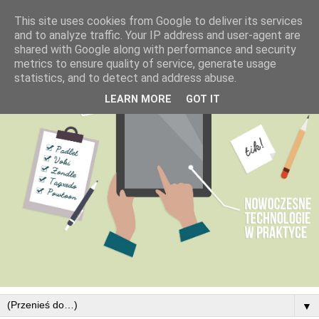
This site uses cookies from Google to deliver its services
and to analyze traffic. Your IP address and user-agent are
shared with Google along with performance and security
metrics to ensure quality of service, generate usage
statistics, and to detect and address abuse.
LEARN MORE
GOT IT
▼