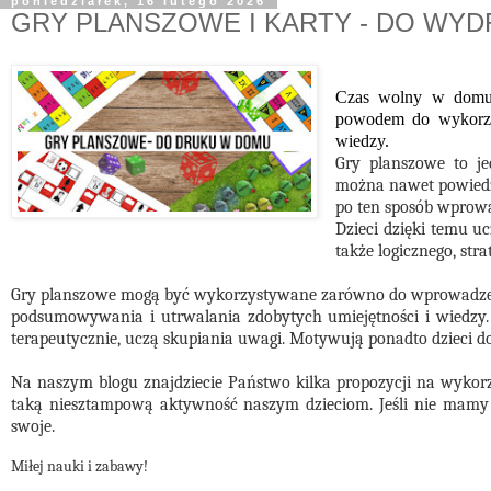
poniedziałek, 16 lutego 2026
GRY PLANSZOWE I KARTY - DO WY
Czas wolny w domu, 
powodem do wykorzys
wiedzy.
Gry planszowe to je
można nawet powiedzi
po ten sposób wprowa
Dzieci dzięki temu u
także logicznego, str
Gry planszowe mogą być wykorzystywane zarówno do wprowadzenia 
podsumowywania i utrwalania zdobytych umiejętności i wiedzy. 
terapeutycznie, uczą skupiania uwagi. Motywują ponadto dzieci d
Na naszym blogu znajdziecie Państwo kilka propozycji na wyko
taką niesztampową aktywność naszym dzieciom. Jeśli nie mamy d
swoje.
Miłej nauki i zabawy!