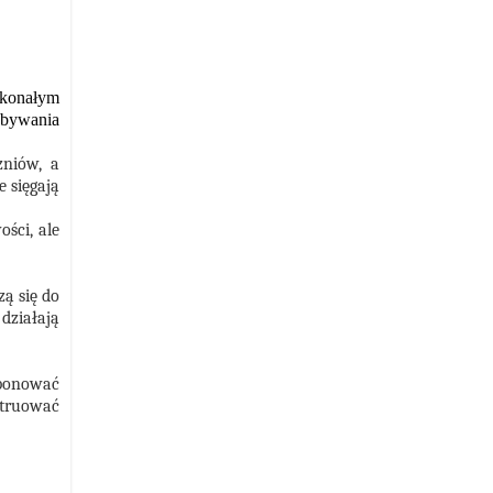
skonałym
abywania
zniów, a
 sięgają
ści, ale
ą się do
działają
oponować
struować