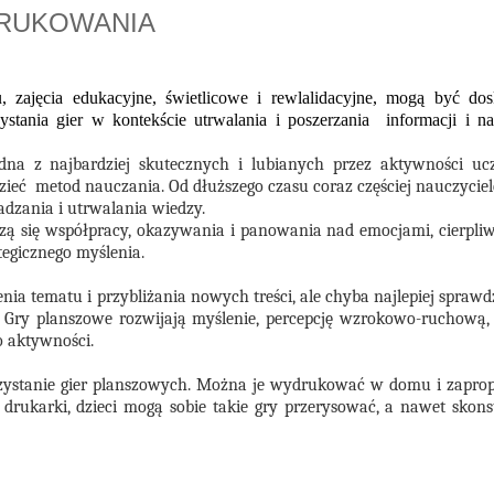
DRUKOWANIA
zajęcia edukacyjne, świetlicowe i rewlalidacyjne, mogą być do
tania gier w kontekście utrwalania i poszerzania informacji i n
dna z najbardziej skutecznych i lubianych przez aktywności uc
eć metod nauczania. Od dłuższego czasu coraz częściej nauczyciele
dzania i utrwalania wiedzy.
czą się współpracy, okazywania i panowania nad emocjami, cierpliwo
ategicznego myślenia.
tematu i przybliżania nowych treści, ale chyba najlepiej sprawdz
Gry planszowe rozwijają myślenie, percepcję wzrokowo-ruchową, 
o aktywności.
rzystanie gier planszowych. Można je wydrukować w domu i zapr
rukarki, dzieci mogą sobie takie gry przerysować, a nawet skon