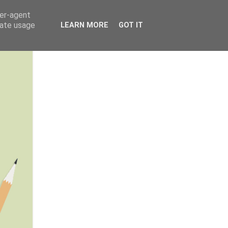
ser-agent
rate usage
LEARN MORE
GOT IT