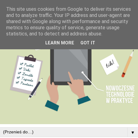
This site uses cookies from Google to deliver its services
and to analyze traffic. Your IP address and user-agent are
shared with Google along with performance and security
metrics to ensure quality of service, generate usage
statistics, and to detect and address abuse.
LEARN MORE
GOT IT
▼