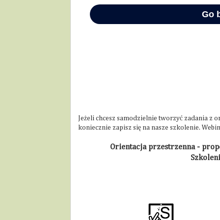
Jeżeli chcesz samodzielnie tworzyć zadania z o
koniecznie zapisz się na nasze szkolenie. Web
Orientacja przestrzenna - prop
Szkoleni