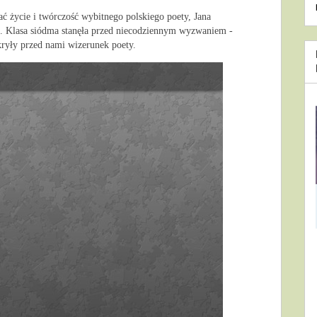
ać życie i twórczość wybitnego polskiego poety, Jana
a. Klasa siódma stanęła przed niecodziennym wyzwaniem -
ryły przed nami wizerunek poety.