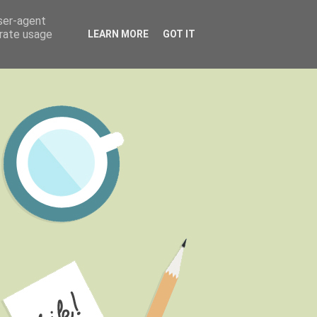
user-agent
erate usage
LEARN MORE
GOT IT