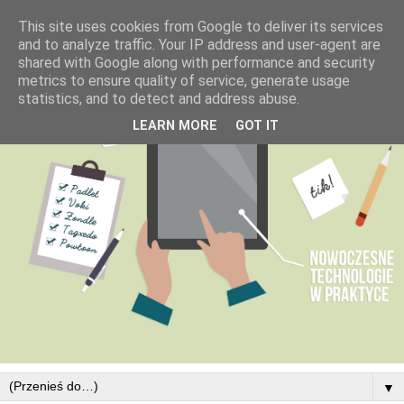
This site uses cookies from Google to deliver its services
and to analyze traffic. Your IP address and user-agent are
shared with Google along with performance and security
metrics to ensure quality of service, generate usage
statistics, and to detect and address abuse.
LEARN MORE
GOT IT
▼