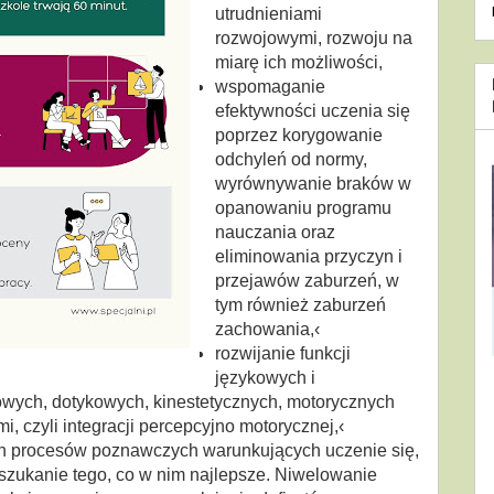
utrudnieniami
rozwojowymi, rozwoju na
miarę ich możliwości,
wspomaganie
efektywności uczenia się
poprzez korygowanie
odchyleń od normy,
wyrównywanie braków w
opanowaniu programu
nauczania oraz
eliminowania przyczyn i
przejawów zaburzeń, w
tym również zaburzeń
zachowania,‹
rozwijanie funkcji
językowych i
owych, dotykowych, kinestetycznych, motorycznych
i, czyli integracji percepcyjno motorycznej,‹
ch procesów poznawczych warunkujących uczenie się,
 szukanie tego, co w nim najlepsze. Niwelowanie