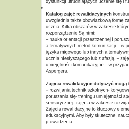
dysfunkcji utrudniających uczenie się i 
Katalog zajęć rewalidacyjnych
konstruu
uwzględnia także obowiązkową formę za
ucznia. Kilka obszarów w zakresie któr
rozporządzenie.Są nimi:
– nauka orientacji przestrzennej i porus
alternatywnych metod komunikacji – w p
języka migowego lub innych alternatywn
ucznia niesłyszącego lub z afazją, – zaj
umiejętności komunikacyjne – w przypad
Aspergera.
Zajęcia rewalidacyjne dotyczyć mogą 
– rozwijania technik szkolnych- korygow
poruszania się- treningu umiejętności sp
sensorycznej- zajęcia w zakresie rozwijani
Zajęcia rewalidacyjne to kluczowy elem
edukacyjnymi. Aby były skuteczne, naucz
prowadzenia.