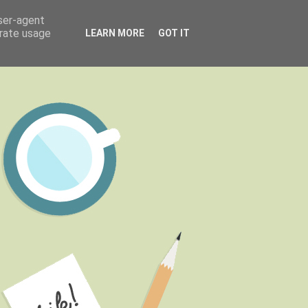
user-agent
erate usage
LEARN MORE
GOT IT