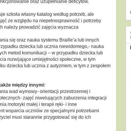
funkcjonowanie oraz uzupełnianie deficytów.
je szkoła własny katalog według potrzeb, ale
jęć ze względu na niepełnosprawność i potrzeby
ych należy prowadzić zajęcia wyznacza
zania się oraz nauka systemu Braille’a lub innych
rzypadku dziecka lub ucznia niewidomego,- nauka
ych metod komunikacji – w przypadku dziecka lub
ęcia rozwijające umiejętności społeczne, w tym
ku dziecka lub ucznia z autyzmem, w tym z zespołem
także między innymi:
ania wad wymowy- orientacji przestrzennej i
ołecznych- zajęć niwelujących zaburzenia integracji
a motoryki małej i terapii ręki- i inne
ent wsparcia uczniów ze specjalnymi potrzebami
yciel musi starannie przygotować się do ich