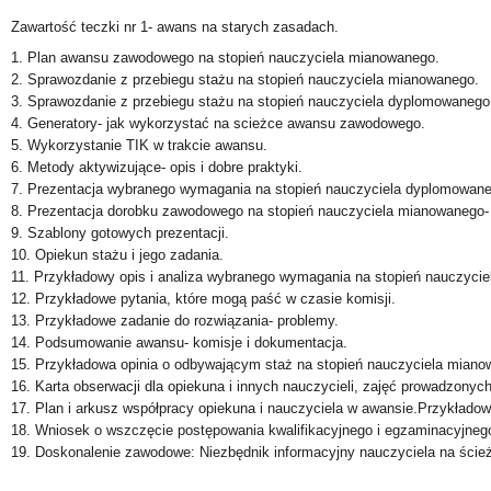
Zawartość teczki nr 1- awans na starych zasadach.
1. Plan awansu zawodowego na stopień nauczyciela mianowanego.
2. Sprawozdanie z przebiegu stażu na stopień nauczyciela mianowanego.
3. Sprawozdanie z przebiegu stażu na stopień nauczyciela dyplomowanego
4. Generatory- jak wykorzystać na scieżce awansu zawodowego.
5. Wykorzystanie TIK w trakcie awansu.
6. Metody aktywizujące- opis i dobre praktyki.
7. Prezentacja wybranego wymagania na stopień nauczyciela dyplomowane
8. Prezentacja dorobku zawodowego na stopień nauczyciela mianowanego- 
9. Szablony gotowych prezentacji.
10. Opiekun stażu i jego zadania.
11. Przykładowy opis i analiza wybranego wymagania na stopień nauczyci
12. Przykładowe pytania, które mogą paść w czasie komisji.
13. Przykładowe zadanie do rozwiązania- problemy.
14. Podsumowanie awansu- komisje i dokumentacja.
15. Przykładowa opinia o odbywającym staż na stopień nauczyciela miano
16. Karta obserwacji dla opiekuna i innych nauczycieli, zajęć prowadzony
17. Plan i arkusz współpracy opiekuna i nauczyciela w awansie.Przykłado
18. Wniosek o wszczęcie postępowania kwalifikacyjnego i egzaminacyjneg
19. Doskonalenie zawodowe: Niezbędnik informacyjny nauczyciela na ście