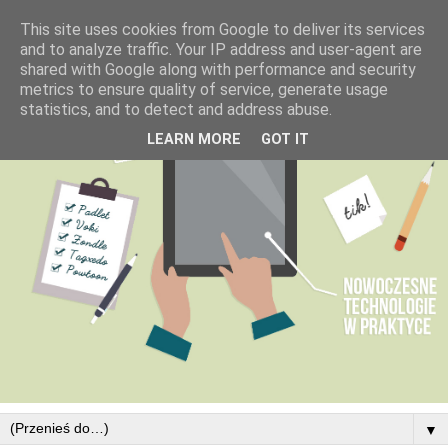
This site uses cookies from Google to deliver its services
and to analyze traffic. Your IP address and user-agent are
shared with Google along with performance and security
metrics to ensure quality of service, generate usage
statistics, and to detect and address abuse.
LEARN MORE
GOT IT
▼