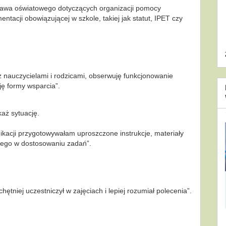
prawa oświatowego dotyczących organizacji pomocy
tacji obowiązującej w szkole, takiej jak statut, IPET czy
 nauczycielami i rodzicami, obserwuję funkcjonowanie
ję formy wsparcia”.
aż sytuację.
kacji przygotowywałam uproszczone instrukcje, materiały
cego w dostosowaniu zadań”.
hętniej uczestniczył w zajęciach i lepiej rozumiał polecenia”.