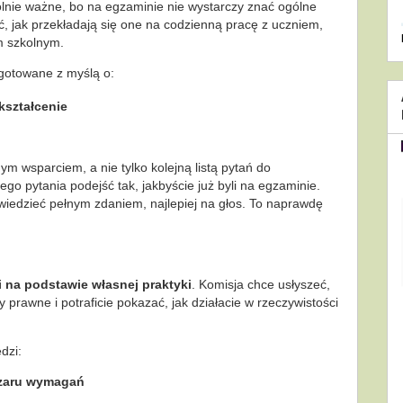
gólnie ważne, bo na egzaminie nie wystarczy znać ogólne
ć, jak przekładają się one na codzienną pracę z uczniem,
m szkolnym.
gotowane z myślą o:
kształcenie
m wsparciem, a nie tylko kolejną listą pytań do
go pytania podejść tak, jakbyście już byli na egzaminie.
owiedzieć pełnym zdaniem, najlepiej na głos. To naprawdę
i na podstawie własnej praktyki
. Komisja chce usłyszeć,
prawne i potraficie pokazać, jak działacie w rzeczywistości
dzi:
bszaru wymagań