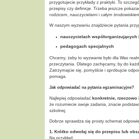
przygotujecie przykłady z praktyki. To szcze
przepisy czy definicje. Trzeba jeszcze pokaza
rodzicem, nauczycielami i całym środowiskie
W naszym wyzwaniu znajdziecie pytania przy
nauczycielach współorganizujących 
pedagogach specjalnych
Chcemy, żeby to wyzwanie było dla Was realny
przeczytania. Dlatego zachęcamy, by do każde
Zatrzymajcie się, pomyślcie i spróbujcie odp
pomaga.
Jak odpowiadać na pytania egzaminacyjne?
Najlepiej odpowiadać
konkretnie, rzeczowo 
że rozumiecie swoje zadania, znacie podstawy 
szkolnej.
Dobrze sprawdza się prosty schemat odpowie
1. Krótko odwołaj się do przepisu lub o
Na przykład: