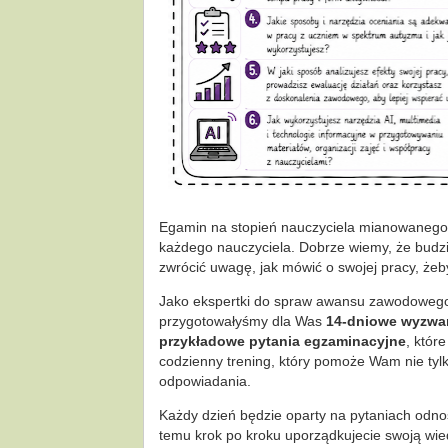
Eg
amin na stopień nauczyciela mianowanego
każdego nauczyciela. Dobrze wiemy, że budzi 
zwrócić uwagę, jak mówić o swojej pracy, żeb
Jako ekspertki do spraw awansu zawodowego 
przygotowałyśmy dla Was
14-dniowe wyzwa
przykładowe pytania egzaminacyjne
, któr
codzienny trening, który pomoże Wam nie tyl
odpowiadania.
Każdy dzień będzie oparty na pytaniach odn
temu krok po kroku uporządkujecie swoją wied