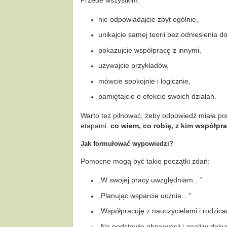
Przede wszystkim:
nie odpowiadajcie zbyt ogólnie,
unikajcie samej teorii bez odniesienia d
pokazujcie współpracę z innymi,
używajcie przykładów,
mówcie spokojnie i logicznie,
pamiętajcie o efekcie swoich działań.
Warto też pilnować, żeby odpowiedź miała porz
etapami:
co wiem, co robię, z kim współprac
Jak formułować wypowiedzi?
Pomocne mogą być takie początki zdań:
„W swojej pracy uwzględniam…”
„Planując wsparcie ucznia…”
„Współpracuję z nauczycielami i rodzic
„Na podstawie obserwacji i analizy dok