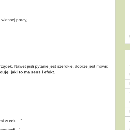
o własnej pracy,
ądek. Nawet jeśli pytanie jest szerokie, dobrze jest mówić
uję, jaki to ma sens i efekt
.
ami w celu…”
umentacji…”