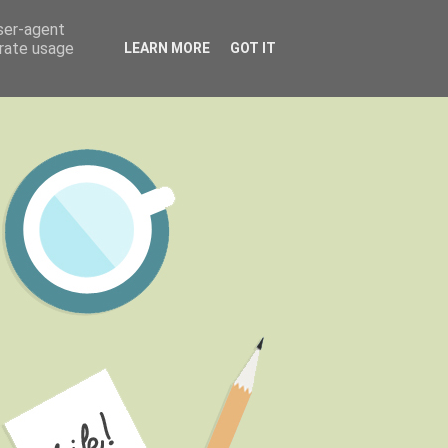
user-agent
erate usage
LEARN MORE
GOT IT