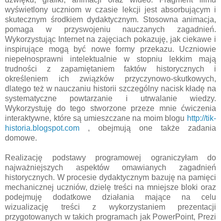
wyświetlony uczniom w czasie lekcji jest absorbującym i
skutecznym środkiem dydaktycznym. Stosowna animacja,
pomaga w przyswojeniu nauczanych zagadnień.
Wykorzystując Internet na zajęciach pokazuję, jak ciekawe i
inspirujące mogą być nowe formy przekazu. Uczniowie
niepełnosprawni intelektualnie w stopniu lekkim mają
trudności z zapamiętaniem faktów historycznych i
określeniem ich związków przyczynowo-skutkowych,
dlatego też w nauczaniu historii szczególny nacisk kładę na
systematyczne powtarzanie i utrwalanie wiedzy.
Wykorzystuję do tego stworzone przeze mnie ćwiczenia
interaktywne, które są umieszczane na moim blogu
http://tik-
historia.blogspot.com
, obejmują one także zadania
domowe.
Realizację podstawy programowej ograniczyłam do
najważniejszych aspektów omawianych zagadnień
historycznych. W procesie dydaktycznym bazuję na pamięci
mechanicznej uczniów, dzielę treści na mniejsze bloki oraz
podejmuję dodatkowe działania mające na celu
wizualizację treści z wykorzystaniem prezentacji
przygotowanych w takich programach jak PowerPoint, Prezi