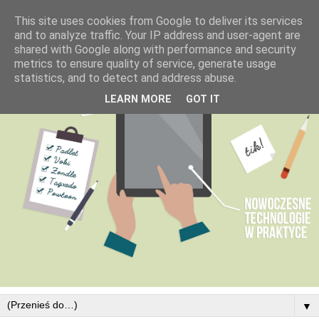
This site uses cookies from Google to deliver its services
and to analyze traffic. Your IP address and user-agent are
shared with Google along with performance and security
metrics to ensure quality of service, generate usage
statistics, and to detect and address abuse.
LEARN MORE
GOT IT
▼