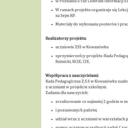
w Poznaniu o raz Centrum Informacji E
W ramach projektu organizuje się Lekcj
na Sejm RP.
Materiały do wykonania posterów i pra
Realizatorzy projektu:
uczniowie ZSS w Kowanówku
sprzymierzeńcy projektu :Rada Pedagogi
Rutnicki, RCIE, CIE.
Współpraca z nauczycielami:
Rada Pedagogiczna Z.S.S w Kowanówku zaakc
z uczniami w projekcie szkolnym.
Zadania dla nauczycieli:
zrealizowanie co najmniej 2 godzin w m
i poznawanych państw,
udział wraz z uczniami w warsztatach 
pomoc uczniom w realizacji zadań ( zach