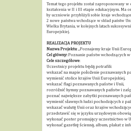
Temat tego projektu został zaproponowany w o
kształcenia w II i III etapie edukacyjnym. Ma o
by uczniowie przybliżyli sobie kraje wchodzą
2 nowe państwa wchodzące w skład państw Uni
Wielka Brytania, w kolejnych latach sukcesywn
Europejskiej.
REALIZACJA PROJEKTU
Nazwa Projektu
: „Poznajemy kraje Unii Europ
Cel główny:
Poznanie państw wchodzących w s
Cele szczegółowe
:
Uczestnicy projektu będą potrafili:
wskazać na mapie położenie poznawanych pa
wymienić stolice krajów Unii Europejskiej,
wskazać flagi poznawanych państw i Unii,
rozróżnić hymny poznawanych państw i zaśp
poznać największe zabytki poznawanych pań
wymienić sławnych ludzi pochodzących z pa
wskazać walutę Unii oraz krajów wchodzącyc
przedstawić się w języku urzędowym obowi
wykonać poster promujący uczestnictwo w U
wykonać gazetkę ścienną, album, plakat z inf