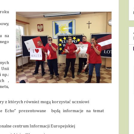
roku
owy,
tu na
lnego
żnych
Unii
 np.:
ach ,
netu,
ry z których również mogą korzystać uczniowi
lne Echo” prezentowane
będą informacje na temat
onalne centrum Informacji Europejskiej