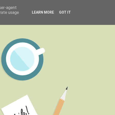
user-agent
erate usage
LEARN MORE
GOT IT