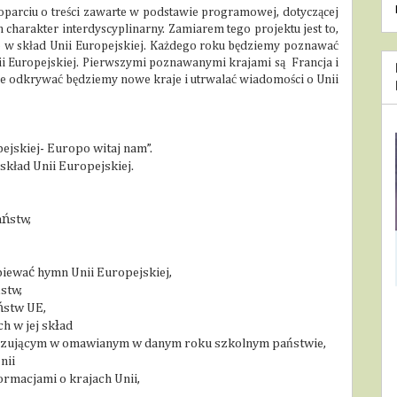
parciu o treści zawarte w podstawie programowej, dotyczącej
n charakter interdyscyplinarny. Zamiarem tego projektu jest to,
ce w skład Unii Europejskiej. Każdego roku będziemy poznawać
i Europejskiej. Pierwszymi poznawanymi krajami są Francja i
ie odkrywać będziemy nowe kraje i utrwalać wiadomości o Unii
ejskiej- Europo witaj nam”.
kład Unii Europejskiej.
ństw,
iewać hymn Unii Europejskiej,
stw,
ństw UE,
h w jej skład
ązującym w omawianym w danym roku szkolnym państwie,
nii
ormacjami o krajach Unii,