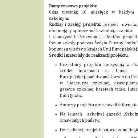
Ramy czasowe projektu:
Czas trwania: 10 miesięcy, w każdym 
szkolnym.
Rodzaj i zasięg projektu:
projekt dwuetap
obejmujący społeczność szkolną, uczniów
i nauczycieli.
Prezentacja efektów projek
forum szkoły podczas Święta Europy i szko
konkursu wiedzy o krajach Unii Europejskiej.
Środki i materiały do realizacji projektu.
Uczestnicy projektu korzystają z ró
źródeł informacji na temat
Europejskiej, państw należących do Unii
w literaturze szkolnej, czasopism
gazetce szkolnej, kasetach video, Inter
biuletynów.
Autorzy projektu opracowali informato
Na łamach
szkolnej gazetki „Szko
omawianych państw.
Do realizacji projektu zaproszono Regi