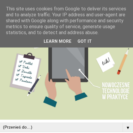
This site uses cookies from Google to deliver its services
and to analyze traffic. Your IP address and user-agent are
shared with Google along with performance and security
metrics to ensure quality of service, generate usage
statistics, and to detect and address abuse.
LEARN MORE
GOT IT
▼