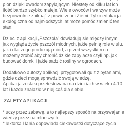
plon dzięki owadom zapylającym. Niestety od kilku lat ich
ilość bardzo szybko maleje. Wiele owoców i warzyw może
bezpowrotnie zniknąć z powierzchni Ziemi. Tylko edukacja
ekologiczna od najmłodszych lat może pomóc zmienić ten
stan.
Dzieci z aplikacji „Pszczoła” dowiadują się między innymi
jak wygląda życie pszczół miodnych, jakie pełnią role w ulu,
jak i dlaczego produkują miód, a przed wszystkim co
możemy zrobić aby chronić dzikie zapylacze czyli np. jak
budować domki i jakie sadzić rośliny w ogrodach.
Dodatkowo autorzy aplikacji przygotowali quiz z pytaniami,
gdzie dzieci mogą sprawdzić swoją wiedzę.
Aplikacja została przetestowana na dzieciach w wieku 4-10
lat i każde znalazło w niej coś dla siebie.
ZALETY APLIKACJI
* uczy przez zabawę, a to najlepszy sposób na przyswajanie
wiedzy przez najmłodszych,
* lektorka Hania dopowiada ciekawostki dotyczące życia