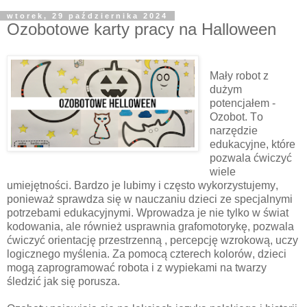
wtorek, 29 października 2024
Ozobotowe karty pracy na Halloween
Mały robot z
dużym
potencjałem -
Ozobot. To
narzędzie
edukacyjne, które
pozwala ćwiczyć
wiele
umiejętności. Bardzo je lubimy i często wykorzystujemy,
ponieważ sprawdza się w nauczaniu dzieci ze specjalnymi
potrzebami edukacyjnymi. Wprowadza je nie tylko w świat
kodowania, ale również usprawnia grafomotorykę, pozwala
ćwiczyć orientację przestrzenną , percepcję wzrokową, uczy
logicznego myślenia. Za pomocą czterech kolorów, dzieci
mogą zaprogramować robota i z wypiekami na twarzy
śledzić jak się porusza.