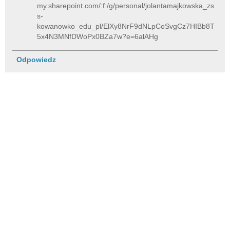
my.sharepoint.com/:f:/g/personal/jolantamajkowska_zs
s-
kowanowko_edu_pl/ElXy8NrF9dNLpCoSvgCz7HIBb8T
5x4N3MNfDWoPx0BZa7w?e=6alAHg
Odpowiedz