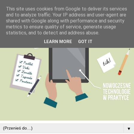
This site uses cookies from Google to deliver its services
and to analyze traffic. Your IP address and user-agent are
shared with Google along with performance and security
metrics to ensure quality of service, generate usage
statistics, and to detect and address abuse.
LEARN MORE
GOT IT
▼