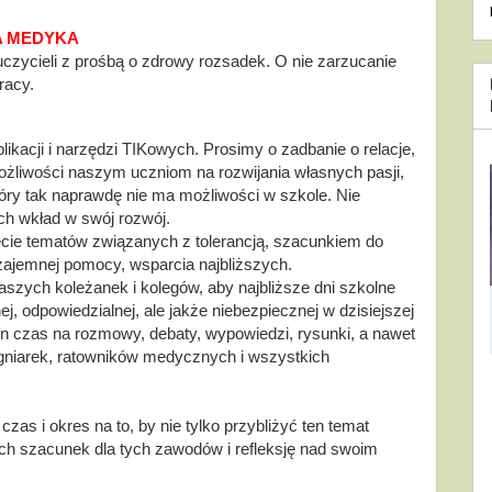
A MEDYKA
uczycieli z prośbą o zdrowy rozsadek. O nie zarzucanie 
racy. 
kacji i narzędzi TIKowych. Prosimy o zadbanie o relacje, 
ożliwości naszym uczniom na rozwijania własnych pasji, 
óry tak naprawdę nie ma możliwości w szkole. Nie 
ch wkład w swój rozwój.
cie tematów związanych z tolerancją, szacunkiem do 
zajemnej pomocy, wsparcia najbliższych.
zych koleżanek i kolegów, aby najbliższe dni szkolne 
 odpowiedzialnej, ale jakże niebezpiecznej w dzisiejszej 
 czas na rozmowy, debaty, wypowiedzi, rysunki, a nawet 
gniarek, ratowników medycznych i wszystkich 
as i okres na to, by nie tylko przybliżyć ten temat 
h szacunek dla tych zawodów i refleksję nad swoim 