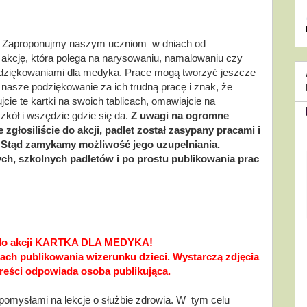
 Zaproponujmy naszym uczniom  w dniach od 
akcję, która polega na narysowaniu, namalowaniu czy 
podziękowaniami dla medyka. Prace mogą tworzyć jeszcze 
 nasze podziękowanie za ich trudną pracę i znak, że 
cie te kartki na swoich tablicach, omawiajcie na 
zkół i wszędzie gdzie się da. 
Z uwagi na ogromne 
 zgłosiliście do akcji, padlet został zasypany pracami i 
. Stąd zamykamy możliwość jego uzupełniania. 
h, szkolnych padletów i po prostu publikowania prac 
 do akcji KARTKA DLA MEDYKA!
ach publikowania wizerunku dzieci. Wystarczą zdjęcia 
reści odpowiada osoba publikująca. 
pomysłami na lekcje o służbie zdrowia. W  tym celu 