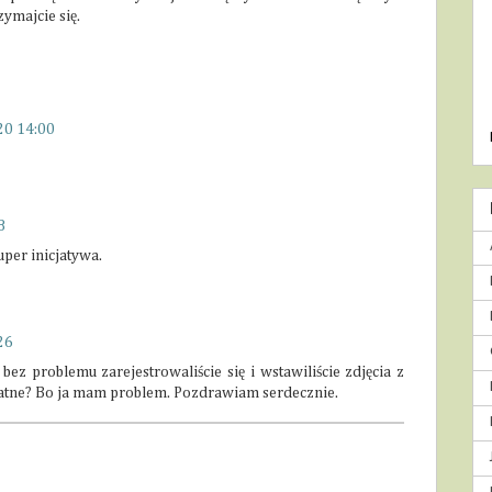
zymajcie się.
20 14:00
8
uper inicjatywa.
26
bez problemu zarejestrowaliście się i wstawiliście zdjęcia z
t płatne? Bo ja mam problem. Pozdrawiam serdecznie.