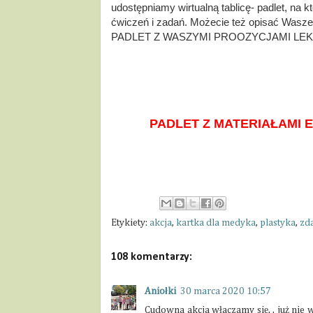
udostępniamy wirtualną tablicę- padlet, na któ
ćwiczeń i zadań. Możecie też opisać Wasze 
PADLET Z WASZYMI PROOZYCJAMI LEK
PADLET Z MATERIAŁAMI 
Etykiety:
akcja
,
kartka dla medyka
,
plastyka
,
zd
108 komentarzy:
Aniołki
30 marca 2020 10:57
Cudowna akcja właczamy się, , już nie