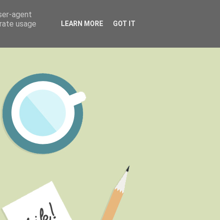
user-agent
erate usage
LEARN MORE
GOT IT