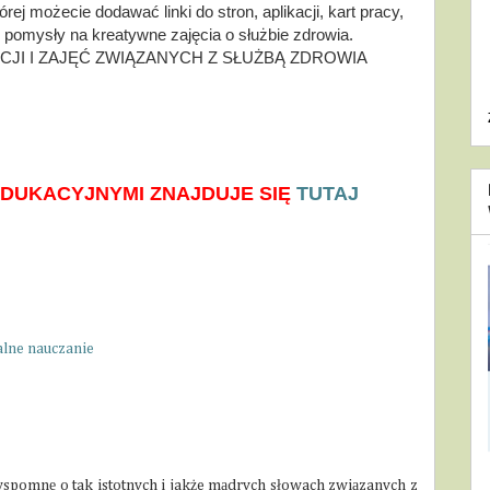
rej możecie dodawać linki do stron, aplikacji, kart pracy, 
pomysły na kreatywne zajęcia o służbie zdrowia. 
CJI I ZAJĘĆ ZWIĄZANYCH Z SŁUŻBĄ ZDROWIA
EDUKACYJNYMI ZNAJDUJE SIĘ 
TUTAJ
alne nauczanie
 wspomnę o tak istotnych i jakże mądrych słowach związanych z