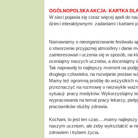
OGÓLNOPOLSKA AKCJA- KARTKA DL
W sieci pojawia się coraz więcej apeli do na
dzieci interaktywnymi  zadaniami i kartami p
Namawiamy o nieorganizowanie festiwalu apli
o stworzenie przyjaznej atmosfery i danie m
zainteresowań i uczenia się w sposób, na kt
oceniajmy naszych uczniów, a doceniajmy i
Tak naprawdę to najlepszy moment na podję
drugiego człowieka, na rozwijanie postaw w
Mamy też ogromną prośbę do wszystkich nas
przeznaczyć na rozmowę o niezwykle ważnej,
sytuacji  pracy medyków. Wykorzystajmy ten
wypracowania na temat pracy lekarzy, pielę
pracowników służby zdrowia. 
Kochani, to jest ten czas….mamy najlepszy cz
naszym uczniom, ale żeby wykształcić w nic
zdrowiem i trybem życia. 