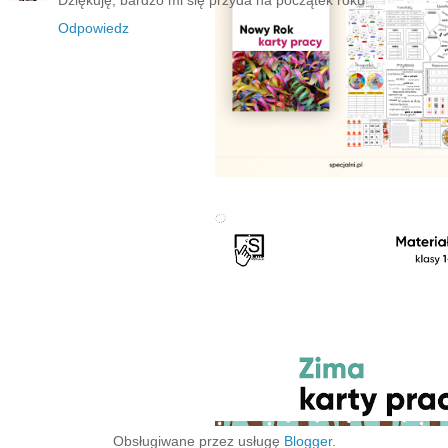
Odpowiedz
‹
›
Strona główna
Wyświetl wersję na komputer
Obsługiwane przez usługę
Blogger
.