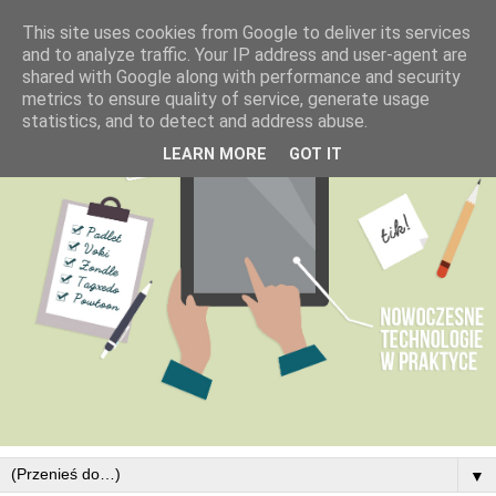
This site uses cookies from Google to deliver its services
and to analyze traffic. Your IP address and user-agent are
shared with Google along with performance and security
metrics to ensure quality of service, generate usage
statistics, and to detect and address abuse.
LEARN MORE
GOT IT
▼