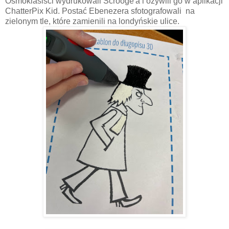
Ósmoklasiści wydrukowali Scrooge'a i ożywili go w aplikacji
ChatterPix Kid. Postać Ebenezera sfotografowali na
zielonym tle, które zamienili na londyńskie ulice.