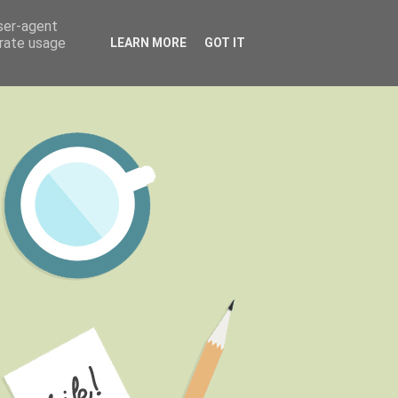
user-agent
erate usage
LEARN MORE
GOT IT