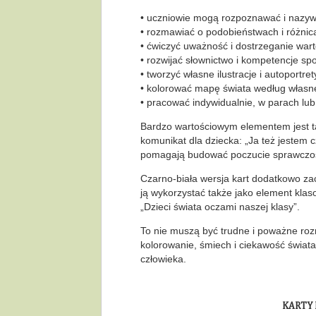
• uczniowie mogą rozpoznawać i nazyw
• rozmawiać o podobieństwach i różnic
• ćwiczyć uważność i dostrzeganie war
• rozwijać słownictwo i kompetencje sp
• tworzyć własne ilustracje i autoportret
• kolorować mapę świata według włas
• pracować indywidualnie, w parach lu
Bardzo wartościowym elementem jest ta
komunikat dla dziecka: „Ja też jestem c
pomagają budować poczucie sprawczośc
Czarno-biała wersja kart dodatkowo zac
ją wykorzystać także jako element klaso
„Dzieci świata oczami naszej klasy”.
To nie muszą być trudne i poważne ro
kolorowanie, śmiech i ciekawość świat
człowieka.
KARTY 