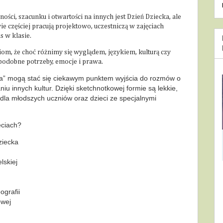
, szacunku i otwartości na innych jest Dzień Dziecka, ale
 częściej pracują projektowo, uczestniczą w zajęciach
 w klasie.
m, że choć różnimy się wyglądem, językiem, kulturą czy
odobne potrzeby, emocje i prawa.
ta” mogą stać się ciekawym punktem wyjścia do rozmów o
aniu innych kultur. Dzięki sketchnotkowej formie są lekkie,
 dla młodszych uczniów oraz dzieci ze specjalnymi
ęciach?
ziecka
lskiej
ografii
owej