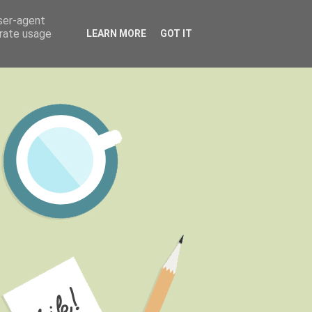
user-agent
erate usage
LEARN MORE
GOT IT