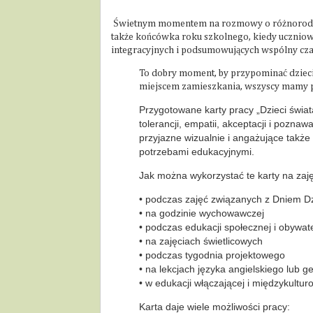
Świetnym momentem na rozmowy o różnorodności
także końcówka roku szkolnego, kiedy uczniowie
integracyjnych i podsumowujących wspólny czas
To dobry moment, by przypominać dziecio
miejscem zamieszkania, wszyscy mamy p
Przygotowane karty pracy „Dzieci świa
tolerancji, empatii, akceptacji i poznaw
przyjazne wizualnie i angażujące także
potrzebami edukacyjnymi.
Jak można wykorzystać te karty na zaj
• podczas zajęć związanych z Dniem D
• na godzinie wychowawczej
• podczas edukacji społecznej i obywate
• na zajęciach świetlicowych
• podczas tygodnia projektowego
• na lekcjach języka angielskiego lub ge
• w edukacji włączającej i międzykultur
Karta daje wiele możliwości pracy: