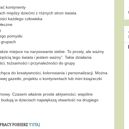
ać kontynenty
ach między dziećmi z różnych stron świata
tości każdego człowieka
ołeczne
y
nego pomysłu
b grupach
kże miejsce na narysowanie siebie. To prosty, ale ważny
zęścią tego świata i jestem ważny”. Takie działania
i, tożsamości i przynależności do grupy.
hęca do kreatywności, kolorowania i personalizacji. Można
wej gazetki, projektu o kontynentach lub mini książeczki
zmowy. Czasem właśnie proste aktywności, wspólne
a budują w dzieciach największą otwartość na drugiego
PRACY POBIERZ
TUTAJ