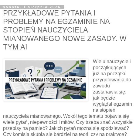
sobota, 1 sierpnia 2026
PRZYKŁADOWE PYTANIA I
PROBLEMY NA EGZAMINIE NA
STOPIEŃ NAUCZYCIELA
MIANOWANEGO NOWE ZASADY. W
TYM AI
Wielu nauczycieli
początkujących
już na początku
przygotowania do
zawodu
zastanawia się,
jak będzie
wyglądał egzamin
na stopień
nauczyciela mianowanego. Wokół tego tematu pojawia się
wiele pytań, niepewności i mitów. Czy trzeba znać wszystkie
przepisy na pamięć? Jakich pytań można się spodziewać?
Czy komisja skupia się bardziej na teorii czy na praktyce?