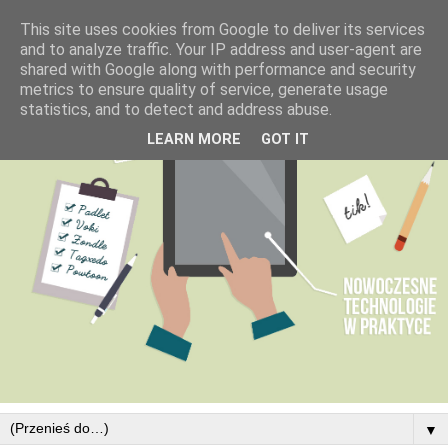
This site uses cookies from Google to deliver its services
and to analyze traffic. Your IP address and user-agent are
shared with Google along with performance and security
metrics to ensure quality of service, generate usage
statistics, and to detect and address abuse.
LEARN MORE
GOT IT
▼