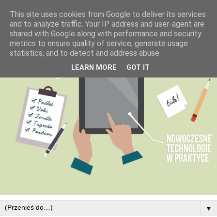
This site uses cookies from Google to deliver its services
and to analyze traffic. Your IP address and user-agent are
shared with Google along with performance and security
metrics to ensure quality of service, generate usage
statistics, and to detect and address abuse.
LEARN MORE
GOT IT
▼