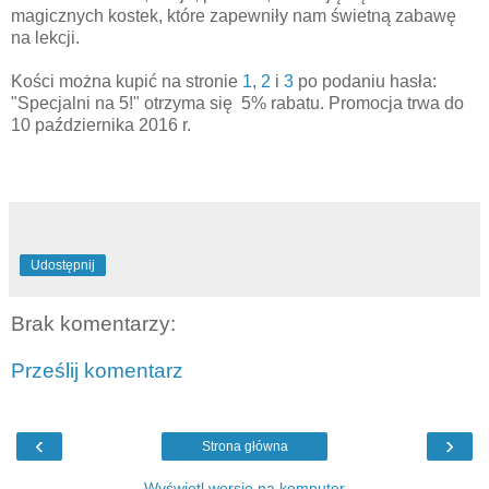
magicznych kostek, które zapewniły nam świetną zabawę
na lekcji.
Kości można kupić na stronie
1
,
2
i
3
po podaniu
hasła:
"Specjalni na 5!" otrzyma się 5% rabatu. Promocja trwa do
10 października 2016 r.
Udostępnij
Brak komentarzy:
Prześlij komentarz
‹
›
Strona główna
Wyświetl wersję na komputer