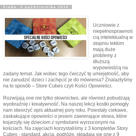
środa, 5 października 2016
Uczniowie z
niepełnosprawnoś
cią intelektualną w
stopniu lekkim
mają duże
problemy z
dłuższą
wypowiedzią na
zadany temat. Jak wobec tego ćwiczyć tę umiejętność, aby
nie zanudzić dzieci i zachęcić je do mówienia? Znalazłyśmy
na to sposób – Store Cubes czyli Kości Opowieści.
Rozwijają one nie tylko słownictwo, ale również pobudzają
wyobraźnię i kreatywność. Na naszej lekcji kostki pomogły
nam stworzyć opis aktualnej pory roku. Powstały ciekawe,
zaskakujące opowieści o jesieni zawierające słowa, które
kojarzyły się dzieciom z symbolami wyrzuconymi na
kościach. Na zajęciach korzystaliśmy z 3 kompletów Story
Cubes - standard, akcja, podróże, składają się one z 9