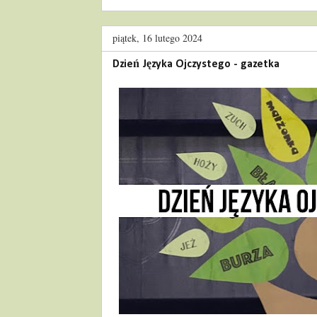
piątek, 16 lutego 2024
Dzień Języka Ojczystego - gazetka