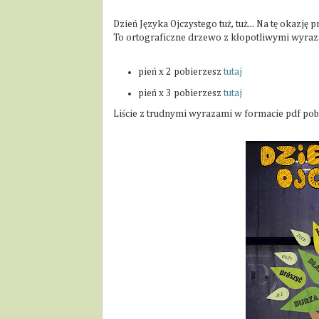
Dzień Języka Ojczystego tuż, tuż... Na tę okaz
To ortograficzne drzewo z kłopotliwymi wyra
pień x 2 pobierzesz
tutaj
pień x 3 pobierzesz
tutaj
Liście z trudnymi wyrazami w formacie pdf po