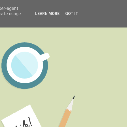
user-agent
erate usage
LEARN MORE
GOT IT