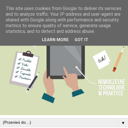
This site uses cookies from Google to deliver its services
and to analyze traffic. Your IP address and user-agent are
shared with Google along with performance and security
metrics to ensure quality of service, generate usage
statistics, and to detect and address abuse.
LEARN MORE
GOT IT
▼