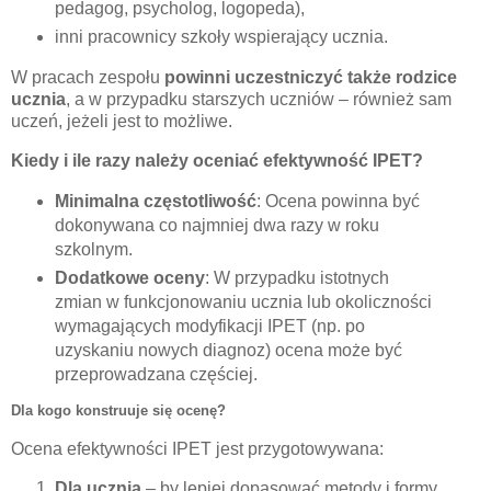
pedagog, psycholog, logopeda),
inni pracownicy szkoły wspierający ucznia.
W pracach zespołu
powinni uczestniczyć także rodzice
ucznia
, a w przypadku starszych uczniów – również sam
uczeń, jeżeli jest to możliwe.
Kiedy i ile razy należy oceniać efektywność IPET?
Minimalna częstotliwość
: Ocena powinna być
dokonywana co najmniej dwa razy w roku
szkolnym.
Dodatkowe oceny
: W przypadku istotnych
zmian w funkcjonowaniu ucznia lub okoliczności
wymagających modyfikacji IPET (np. po
uzyskaniu nowych diagnoz) ocena może być
przeprowadzana częściej.
Dla kogo konstruuje się ocenę?
Ocena efektywności IPET jest przygotowywana:
Dla ucznia
– by lepiej dopasować metody i formy