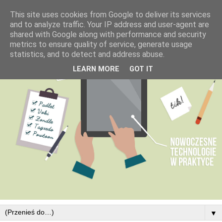
This site uses cookies from Google to deliver its services
and to analyze traffic. Your IP address and user-agent are
shared with Google along with performance and security
metrics to ensure quality of service, generate usage
statistics, and to detect and address abuse.
LEARN MORE
GOT IT
▼