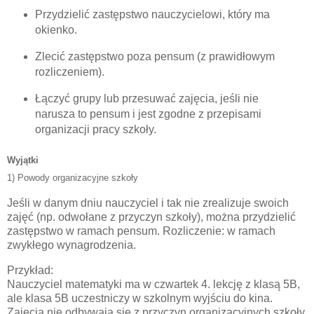
Przydzielić zastępstwo nauczycielowi, który
ma
okienko
.
Zlecić zastępstwo
poza pensum
(z prawidłowym
rozliczeniem).
Łączyć grupy lub przesuwać zajęcia,
jeśli nie
narusza to pensum
i jest zgodne z przepisami
organizacji pracy szkoły.
Wyjątki
1)
Powody organizacyjne szkoły
Jeśli w danym dniu nauczyciel
i tak nie zrealizuje
swoich
zajęć (np. odwołane z przyczyn szkoły), można przydzielić
zastępstwo
w ramach pensum
.
Rozliczenie
: w ramach
zwykłego wynagrodzenia.
Przykład:
Nauczyciel matematyki ma w czwartek 4. lekcję z klasą 5B,
ale klasa 5B uczestniczy w
szkolnym wyjściu do kina
.
Zajęcia nie odbywają się z przyczyn organizacyjnych szkoły,