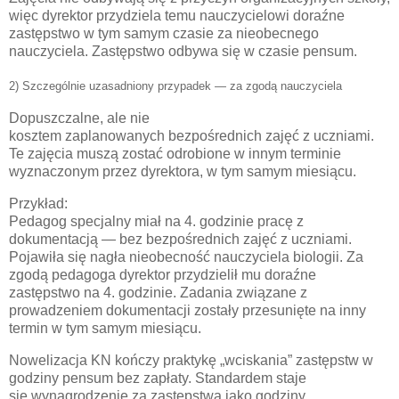
więc dyrektor przydziela temu nauczycielowi
doraźne
zastępstwo
w tym samym czasie za nieobecnego
nauczyciela. Zastępstwo odbywa się
w czasie pensum.
2)
Szczególnie uzasadniony przypadek — za zgodą nauczyciela
Dopuszczalne,
ale nie
kosztem
zaplanowanych
bezpośrednich zajęć z uczniami
.
Te zajęcia
muszą zostać odrobione
w innym terminie
wyznaczonym przez dyrektora,
w tym samym miesiącu
.
Przykład:
Pedagog specjalny miał na 4. godzinie
pracę z
dokumentacją
— bez bezpośrednich zajęć z uczniami.
Pojawiła się nagła nieobecność nauczyciela biologii.
Za
zgodą
pedagoga dyrektor przydzielił mu doraźne
zastępstwo na 4. godzinie. Zadania związane z
prowadzeniem dokumentacji zostały
przesunięte
na inny
termin
w tym samym miesiącu
.
Nowelizacja KN kończy praktykę „wciskania” zastępstw w
godziny pensum
bez zapłaty
. Standardem staje
się
wynagrodzenie za zastępstwa jako godziny