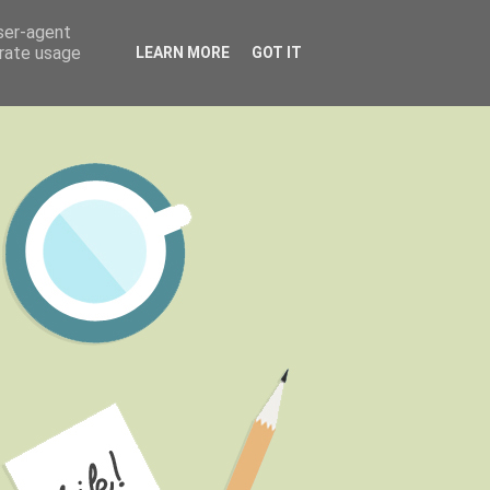
user-agent
erate usage
LEARN MORE
GOT IT