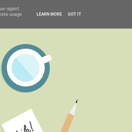
user-agent
erate usage
LEARN MORE
GOT IT