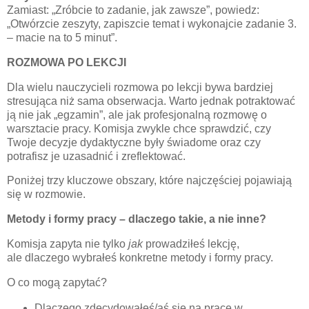
Zamiast: „Zróbcie to zadanie, jak zawsze”, powiedz:
„Otwórzcie zeszyty, zapiszcie temat i wykonajcie zadanie 3.
– macie na to 5 minut”.
ROZMOWA PO LEKCJI
Dla wielu nauczycieli rozmowa po lekcji bywa bardziej
stresująca niż sama obserwacja. Warto jednak potraktować
ją nie jak „egzamin”, ale jak
profesjonalną rozmowę o
warsztacie pracy
. Komisja zwykle chce sprawdzić, czy
Twoje decyzje dydaktyczne były świadome oraz czy
potrafisz je uzasadnić i zreflektować.
Poniżej trzy kluczowe obszary, które najczęściej pojawiają
się w rozmowie.
Metody i formy pracy – dlaczego takie, a nie inne?
Komisja zapyta nie tylko
jak
prowadziłeś lekcję,
ale
dlaczego wybrałeś konkretne metody i formy pracy
.
O co mogą zapytać?
Dlaczego zdecydowałeś/aś się na pracę w