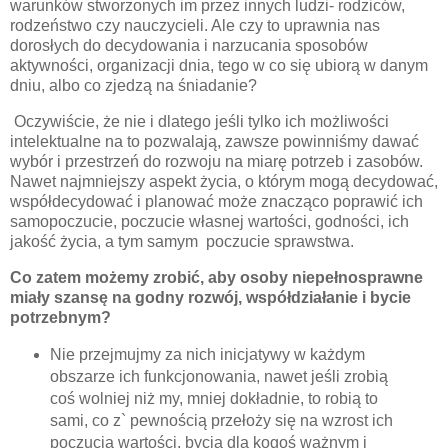
warunków stworzonych im przez innych ludzi- rodziców,
rodzeństwo czy nauczycieli. Ale czy to uprawnia nas
dorosłych do decydowania i narzucania sposobów
aktywności, organizacji dnia, tego w co się ubiorą w danym
dniu, albo co zjedzą na śniadanie?
Oczywiście, że nie i dlatego jeśli tylko ich możliwości
intelektualne na to pozwalają, zawsze powinniśmy dawać
wybór i przestrzeń do rozwoju na miarę potrzeb i zasobów.
Nawet najmniejszy aspekt życia, o którym mogą decydować,
współdecydować i planować może znacząco poprawić ich
samopoczucie, poczucie własnej wartości, godności, ich
jakość życia, a tym samym poczucie sprawstwa.
Co zatem możemy zrobić, aby osoby niepełnosprawne
miały szansę na godny
rozwój, współdziałanie i bycie
potrzebnym?
Nie przejmujmy za nich inicjatywy w każdym
obszarze ich funkcjonowania, nawet jeśli zrobią
coś wolniej niż my, mniej dokładnie, to robią to
sami, co z` pewnością przełoży się na wzrost ich
poczucia wartości, bycia dla kogoś ważnym i