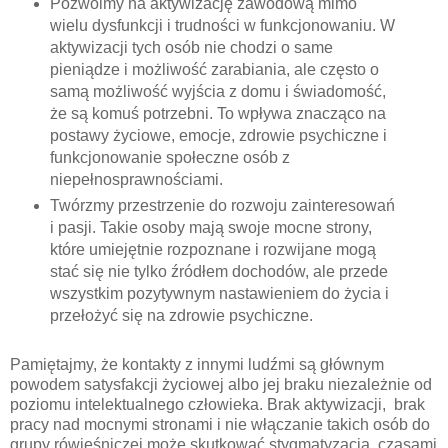
Pozwólmy na aktywizację zawodową mimo
wielu dysfunkcji i trudności w funkcjonowaniu. W
aktywizacji tych osób nie chodzi o same
pieniądze i możliwość zarabiania, ale często o
samą możliwość wyjścia z domu i świadomość,
że są komuś potrzebni. To wpływa znacząco na
postawy życiowe, emocje, zdrowie psychiczne i
funkcjonowanie społeczne osób z
niepełnosprawnościami.
Twórzmy przestrzenie do rozwoju zainteresowań
i pasji. Takie osoby mają swoje mocne strony,
które umiejętnie rozpoznane i rozwijane mogą
stać się nie tylko źródłem dochodów, ale przede
wszystkim pozytywnym nastawieniem do życia i
przełożyć się na zdrowie psychiczne.
Pamiętajmy, że kontakty z innymi ludźmi są głównym
powodem satysfakcji życiowej albo jej braku niezależnie od
poziomu intelektualnego człowieka. Brak aktywizacji, brak
pracy nad mocnymi stronami i nie włączanie takich osób do
grupy rówieśniczej może skutkować stygmatyzacją, czasami