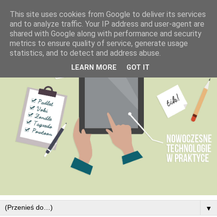
This site uses cookies from Google to deliver its services
and to analyze traffic. Your IP address and user-agent are
shared with Google along with performance and security
metrics to ensure quality of service, generate usage
statistics, and to detect and address abuse.
LEARN MORE
GOT IT
▼